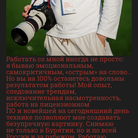
Работать со мной иногда не просто:
я бываю эмоциональным,
самокритичным, «острым» на слово…
Но вы на 100% останетесь довольны
результатом работы! Мой опыт,
следование трендам,
исключительная насмотренность,
работа на лицензионном
ПО и новейшей на сегодняшний день
технике позволяют мне создавать
безупречную картинку. Снимаю
не только в Бурятии, но и по всей
России и за рубежом. Работаю